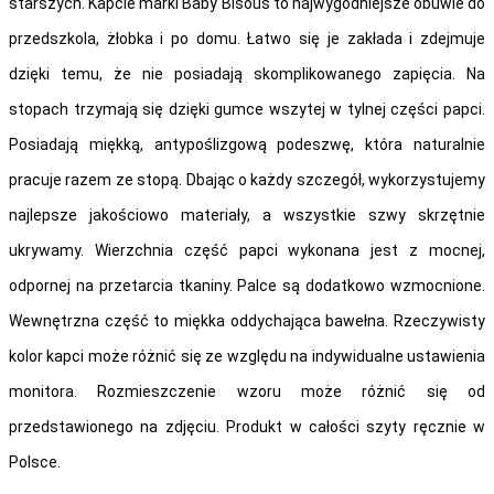
starszych. Kapcie marki Baby Bisous to najwygodniejsze obuwie do
przedszkola, żłobka i po domu. Łatwo się je zakłada i zdejmuje
dzięki temu, że nie posiadają skomplikowanego zapięcia. Na
stopach trzymają się dzięki gumce wszytej w tylnej części papci.
Posiadają miękką, antypoślizgową podeszwę, która naturalnie
pracuje razem ze stopą. Dbając o każdy szczegół, wykorzystujemy
najlepsze jakościowo materiały, a wszystkie szwy skrzętnie
ukrywamy. Wierzchnia część papci wykonana jest z mocnej,
odpornej na przetarcia tkaniny. Palce są dodatkowo wzmocnione.
Wewnętrzna część to miękka oddychająca bawełna. Rzeczywisty
kolor kapci może różnić się ze względu na indywidualne ustawienia
monitora. Rozmieszczenie wzoru może różnić się od
przedstawionego na zdjęciu. Produkt w całości szyty ręcznie w
Polsce.