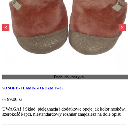
‹
›
Dodaj do koszyka
SO SOFT - FLAMINGO ROZM.15-35
Cena
99,00 zł
Od
UWAGA!!! Skład, pielęgnacja i dodatkowe opcje jak kolor nosków,
szerokość kapci, niestandardowy rozmiar znajdziesz na dole opisu.